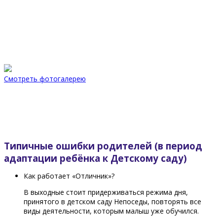
интенсивной по подготовке к школе и к роли ребенка в жизни.
С данным возрастом проводится насыщенная опытно-
экспериментальная, проектно-исследовательская
деятельность, занятия по моделированию, конструированию,
робототехнике, логике, окружающему нас миру и многое
другое.
Смотреть фотогалерею
Типичные ошибки родителей (в период
адаптации ребёнка к Детскому саду)
Как работает «Отличник»?
В выходные стоит придерживаться режима дня,
принятого в детском саду Непоседы, повторять все
виды деятельности, которым малыш уже обучился.