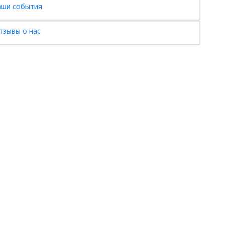
аши события
тзывы о нас
Наши
Для
К
группы
родителей
Ад
д.
«Лялечки» (1-1.5
Праздники и
Те
года)
события
Эл
«Смешарики» (1.5-
Фотогалерея
На
3 года)
Отзывы о нас
Вк